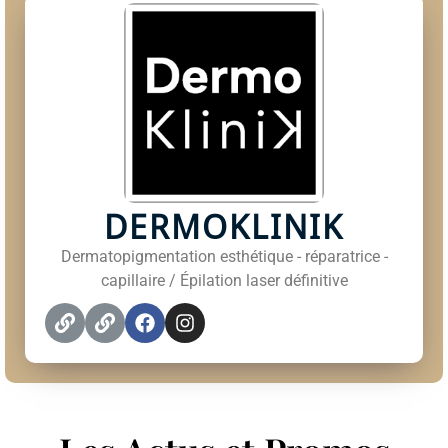
DERMOKLINIK
Dermatopigmentation esthétique - réparatrice -
capillaire / Épilation laser définitive