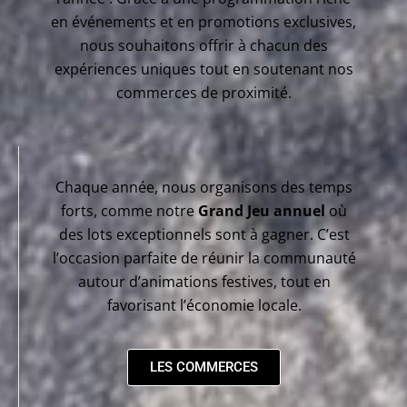
en événements et en promotions exclusives,
nous souhaitons offrir à chacun des
expériences uniques tout en soutenant nos
commerces de proximité.
Chaque année, nous organisons des temps
forts, comme notre
Grand Jeu annuel
où
des lots exceptionnels sont à gagner. C’est
l’occasion parfaite de réunir la communauté
autour d’animations festives, tout en
favorisant l’économie locale.
LES COMMERCES