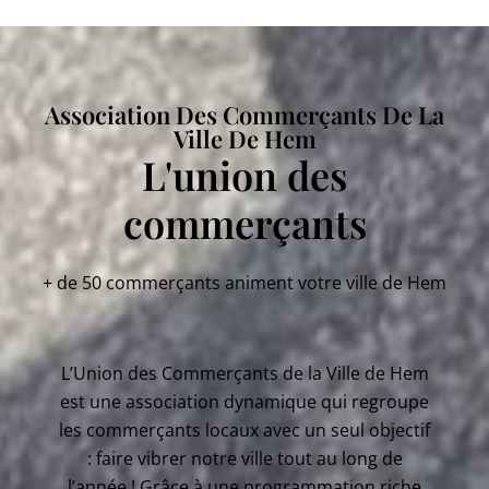
Association Des Commerçants De La
Ville De Hem
L'union des
commerçants
+ de 50 commerçants animent votre ville de Hem
L’Union des Commerçants de la Ville de Hem
est une association dynamique qui regroupe
les commerçants locaux avec un seul objectif
: faire vibrer notre ville tout au long de
l’année ! Grâce à une programmation riche