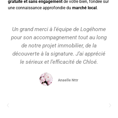
gratuite et sans engagement
de votre bien, fondée sur
une connaissance approfondie du
marché local
.
n grand merci à l'équipe de Logéhome
Nou
ur son accompagnement tout au long
gra
de notre projet immobilier, de la
not
écouverte à la signature. J’ai apprécié
acco
le sérieux et l’efficacité de Chloé.
long 
dispo
Anaelle Nttr
imp
meill
a su v
ave