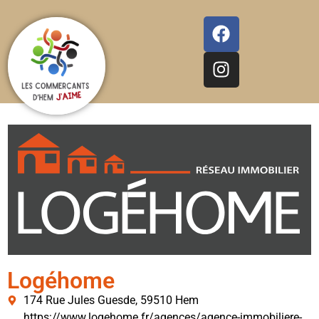
Logéhome
174 Rue Jules Guesde, 59510 Hem
https://www.logehome.fr/agences/agence-immobiliere-