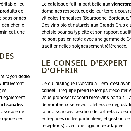
éritable lieu
Le catalogue fait la part belle aux
vigneron
 produits de
domaines respectueux de leur terroir, couvr
de passionnés
viticoles françaises (Bourgogne, Bordeaux, V
 dénicher le
Des vins bio et naturels aux Grands Crus cl
ominical, une
choisie pour sa typicité et son rapport qual
ne sont pas en reste avec une gamme de 
traditionnelles soigneusement référencée.
 DES
LE CONSEIL D'EXPERT 
D'OFFRIR
ant rayon dédié
y trouveront
Ce qui distingue L’Accord à Hem, c’est avant
ages
conseil
. L’équipe prend le temps d’écouter 
nd également
vous proposer l’accord mets-vins parfait. 
artisanales
de nombreux services : ateliers de dégusta
brassicole de
connaissances, création de coffrets cadeau
 propose des
entreprises ou les particuliers, et gestion 
réceptions) avec une logistique adaptée.