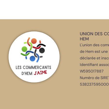
UNION DES 
HEM
L'union des comm
de Hem est une 
déclarée et insc
Identifiant assoc
W595017887
Numéro de SIRET
5382375950001