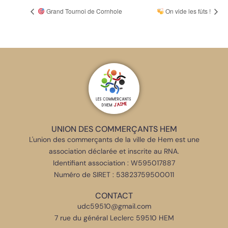
Grand Tournoi de Cornhole
On vide les fûts !
UNION DES COMMERÇANTS HEM
L'union des commerçants de la ville de Hem est une
association déclarée et inscrite au RNA.
Identifiant association : W595017887
Numéro de SIRET : 53823759500011
CONTACT
udc59510@gmail.com
7 rue du général Leclerc 59510 HEM