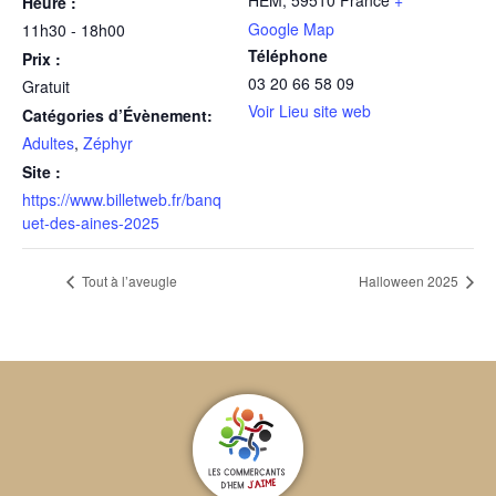
HEM
,
59510
France
+
Heure :
Google Map
11h30 - 18h00
Téléphone
Prix :
03 20 66 58 09
Gratuit
Voir Lieu site web
Catégories d’Évènement:
Adultes
,
Zéphyr
Site :
https://www.billetweb.fr/banq
uet-des-aines-2025
Tout à l’aveugle
Halloween 2025