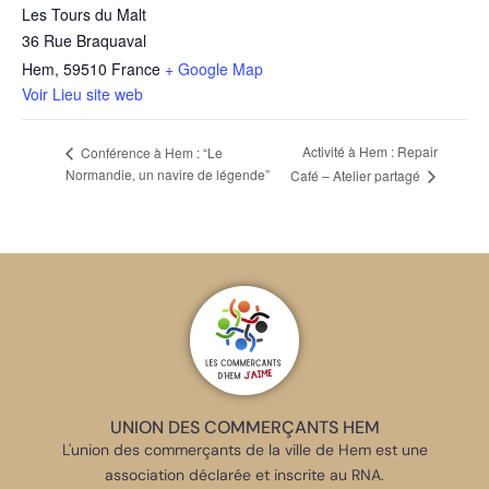
Les Tours du Malt
36 Rue Braquaval
Hem
,
59510
France
+ Google Map
Voir Lieu site web
Activité à Hem : Repair
Conférence à Hem : “Le
Normandie, un navire de légende”
Café – Atelier partagé
UNION DES COMMERÇANTS HEM
L'union des commerçants de la ville de Hem est une
association déclarée et inscrite au RNA.