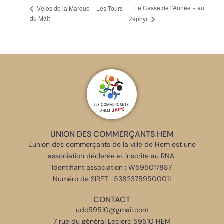
Le Casse de l’Année » au
Vélos de la Marque – Les Tours
du Malt
Zéphyr
UNION DES COMMERÇANTS HEM
L'union des commerçants de la ville de Hem est une
association déclarée et inscrite au RNA.
Identifiant association : W595017887
Numéro de SIRET : 53823759500011
CONTACT
udc59510@gmail.com
7 rue du général Leclerc 59510 HEM