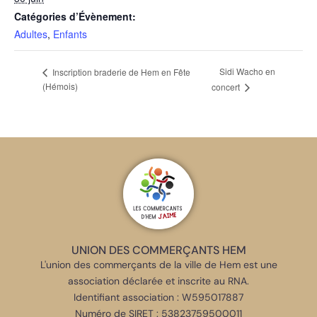
Catégories d’Évènement:
Adultes
,
Enfants
Sidi Wacho en
Inscription braderie de Hem en Fête
(Hémois)
concert
UNION DES COMMERÇANTS HEM
L'union des commerçants de la ville de Hem est une
association déclarée et inscrite au RNA.
Identifiant association : W595017887
Numéro de SIRET : 53823759500011