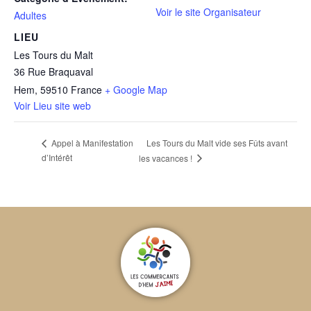
Voir le site Organisateur
Adultes
LIEU
Les Tours du Malt
36 Rue Braquaval
Hem
,
59510
France
+ Google Map
Voir Lieu site web
Les Tours du Malt vide ses Fûts avant
Appel à Manifestation
d’Intérêt
les vacances !