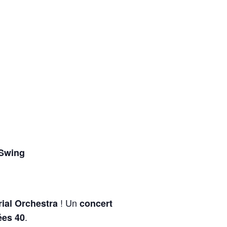
 Swing
! Un
rial Orchestra
concert
.
ées 40