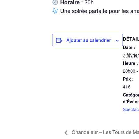
: 20h
Horaire
Une soirée parfaite pour les a
DÉTAI
Ajouter au calendrier
Date :
7 février
Heure :
20h00 -
Prix :
41€
Catégor
d’Évèn
Spectac
Chandeleur – Les Tours de Ma