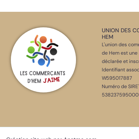
UNION DES 
HEM
L'union des comm
de Hem est une 
déclarée et insc
Identifiant assoc
W595017887
Numéro de SIRET
5382375950001