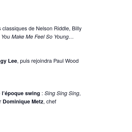
s classiques de Nelson Riddle, Billy
e, You Make Me Feel So Young…
, puis rejoindra Paul Wood
ggy Lee
:
,
 l’époque swing
Sing Sing Sing
ar
, chef
Dominique Metz