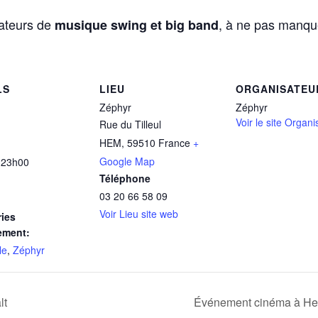
mateurs de
, à ne pas manque
musique swing et big band
LS
LIEU
ORGANISATEU
Zéphyr
Zéphyr
Voir le site Organi
Rue du Tilleul
HEM
,
59510
France
+
Google Map
 23h00
Téléphone
03 20 66 58 09
Voir Lieu site web
ies
ement:
le
,
Zéphyr
lt
Événement cinéma à Hem