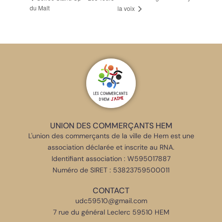
du Malt
la voix
UNION DES COMMERÇANTS HEM
L'union des commerçants de la ville de Hem est une
association déclarée et inscrite au RNA.
Identifiant association : W595017887
Numéro de SIRET : 53823759500011
CONTACT
udc59510@gmail.com
7 rue du général Leclerc 59510 HEM