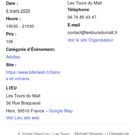
Les Tours du Malt
Date :
Téléphone
6 mars 2025
06 76 85 43 47
Heure :
E-mail
19h30 - 21h30
contact@lestoursdumalt.fr
Prix :
Voir le site Organisateur
10€
Catégorie d’Évènement:
Adultes
Site :
https://www.billetweb.fr/biere
s-et-romans
LIEU
Les Tours du Malt
36 Rue Braquaval
Hem
,
59510
France
+ Google Map
Voir Lieu site web
Michaël Gregorio – L’Odyssée de
Soirée Stand Up – Les Tours