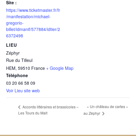
Site :
https://www.ticketmaster.fr/fr
/manifestation/michael-
gregorio-
billet/idmanif/577884/idtier/2
6372498
LIEU
Zéphyr
Rue du Tilleul
HEM
,
59510
France
+ Google Map
Téléphone
03 20 66 58 09
Voir Lieu site web
« Un château de cartes »
Accords littéraires et brassicoles –
Les Tours du Malt
au Zéphyr