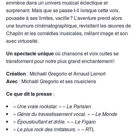
emmène dans un univers musical éclectique et
surprenant. Mais que se passe-t-il lorsque cette voix,
poussée à ses limites, vacille ? L’aventure prend alors
une tournure cinématographique, revisitant les œuvres de
Chaplin et les comédies musicales, mêlant image et son
avec virtuosité.
Un spectacle unique
où chansons et voix cultes se
transforment pour notre plus grand enchantement !
Création
: Michaël Gregorio et Arnaud Lemort
Avec
: Michaël Gregorio et ses musiciens
Ce que dit la presse
:
« Une vraie rockstar. »
–
Le Parisien
« Génie du travestissement vocal. »
–
Le Monde
« Époustouflant et drôle. »
–
Le Figaro
« Le plus rock des imitateurs. »
–
RTL