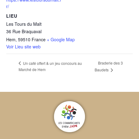
r/
LIEU
Les Tours du Malt
36 Rue Braquaval
Hem
,
59510
France
+ Google Map
Voir Lieu site web
Braderie des 3
Un café offert & un jeu concours au
Marché de Hem
Baudets