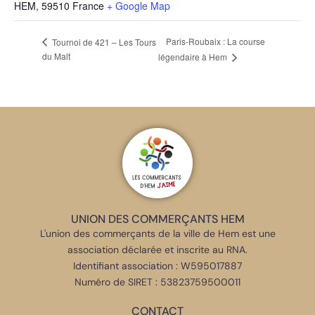
HEM
,
59510
France
+ Google Map
Paris-Roubaix : La course
Tournoi de 421 – Les Tours
du Malt
légendaire à Hem
UNION DES COMMERÇANTS HEM
L'union des commerçants de la ville de Hem est une
association déclarée et inscrite au RNA.
Identifiant association : W595017887
Numéro de SIRET : 53823759500011
CONTACT