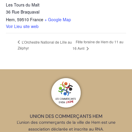
Les Tours du Malt
36 Rue Braquaval
Hem
,
59510
France
+ Google Map
Voir Lieu site web
Fête foraine de Hem du 11 au
L’Orchestre National de Lille au
Zéphyr
16 Avril
UNION DES COMMERÇANTS HEM
L'union des commerçants de la ville de Hem est une
association déclarée et inscrite au RNA.