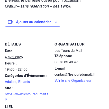
Bien-sûr, le bar reste ouvert pour l’occasion !
Gratuit – sans réservation – dès 19h30
Ajouter au calendrier
DÉTAILS
ORGANISATEUR
Les Tours du Malt
Date :
Téléphone
4 avril 2025
06 76 85 43 47
Heure :
E-mail
19h30 - 22h00
contact@lestoursdumalt.fr
Catégories d’Évènement:
Voir le site Organisateur
Adultes
,
Enfants
Site :
https://www.lestoursdumalt.f
r/
LIEU