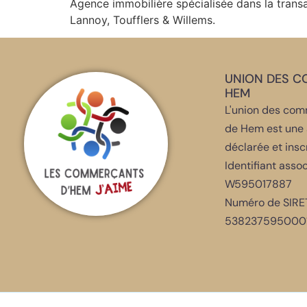
Agence immobilière spécialisée dans la transa
Lannoy, Toufflers & Willems.
UNION DES 
HEM
L'union des comm
de Hem est une 
déclarée et insc
Identifiant assoc
W595017887
Numéro de SIRET
5382375950001