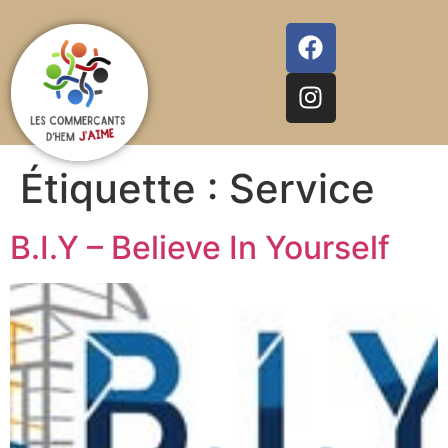
Étiquette :
Service
B.I.Y – Believe In Yourself